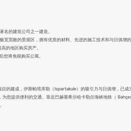
著名的建筑公司之一建造。
极宽宽敞的景观区，拥有优质的材料、先进的施工技术和与日俱增的
最高的地区购买房产。
然后您将免税购买公寓。
的建成，伊斯帕塔库勒（Ispartakule）的吸引力与日俱增，已
提供便利的交通。靠近巴赫塞希尔哈卡勒尔海峡地铁（ Bahçeşehir 
。